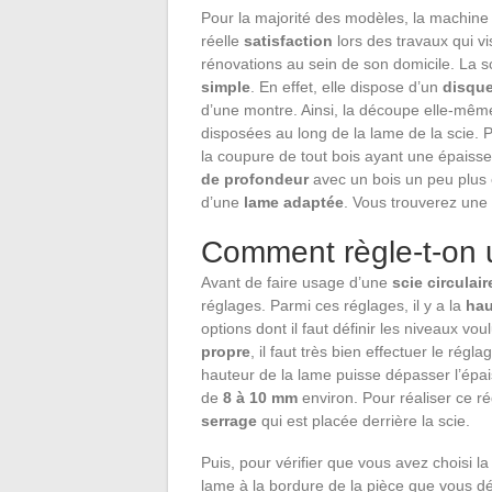
Pour la majorité des modèles, la machine
réelle
satisfaction
lors des travaux qui vi
rénovations au sein de son domicile. La sc
simple
. En effet, elle dispose d’un
disqu
d’une montre. Ainsi, la découpe elle-mêm
disposées au long de la lame de la scie. P
la coupure de tout bois ayant une épaisse
de profondeur
avec un bois un peu plus 
d’une
lame adaptée
. Vous trouverez une 
Comment règle-t-on u
Avant de faire usage d’une
scie circulair
réglages. Parmi ces réglages, il y a la
hau
options dont il faut définir les niveaux v
propre
, il faut très bien effectuer le régl
hauteur de la lame puisse dépasser l’épa
de
8 à 10 mm
environ. Pour réaliser ce r
serrage
qui est placée derrière la scie.
Puis, pour vérifier que vous avez choisi l
lame à la bordure de la pièce que vous d