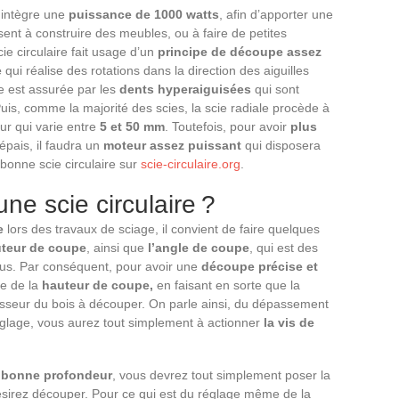
 intègre une
puissance de 1000 watts
, afin d’apporter une
sent à construire des meubles, ou à faire de petites
ie circulaire fait usage d’un
principe de découpe assez
e
qui réalise des rotations dans la direction des aiguilles
e est assurée par les
dents hyperaiguisées
qui sont
uis, comme la majorité des scies, la scie radiale procède à
ur qui varie entre
5 et 50 mm
. Toutefois, pour avoir
plus
épais, il faudra un
moteur assez puissant
qui disposera
bonne scie circulaire sur
scie-circulaire.org
.
ne scie circulaire ?
e
lors des travaux de sciage, il convient de faire quelques
teur de coupe
, ainsi que
l’angle de coupe
, qui est des
oulus. Par conséquent, pour avoir une
découpe précise et
age de la
hauteur de coupe,
en faisant en sorte que la
isseur du bois à découper. On parle ainsi, du dépassement
églage, vous aurez tout simplement à actionner
la vis de
a
bonne profondeur
, vous devrez tout simplement poser la
ésirez découper. Pour ce qui est du réglage même de la